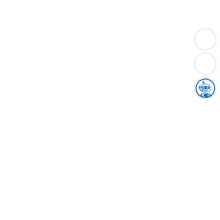
Dienstleistungen
Bauen
Lebensunterhalt & Soziales
Verkehr
Familie
Migration & Integration
Sicherheit & Ordnung
Wirtschaft
Gesundheit
Umwelt
Unsere Ämter
Landkreis & Verwaltung
Der Ortenaukreis
Gesundheit, Sicherheit & Soziales
Bildung
Zuwanderung
Ländlicher Raum
Klimaschutz
Tourismus
Bekanntmachungen
Gleichstellung von Frauen und Männern
Grenzüberschreitende Zusammenarbeit
Kreistag
Kreistagsinformationssystem
Kreisrecht
Kreistagswahl
Karriere
Stellenangebote
Eventkalender
Ausbildung
Studium
Praktikum
Freiwilligendienst
Unser Leitbild