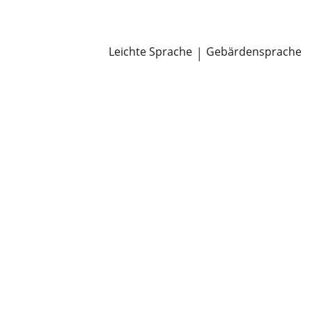
Newsroom
Pressemitteilungen
Öffentliche Zustellungen
Leichte Sprache
|
Gebärdensprache