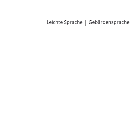
Newsroom
Pressemitteilungen
Öffentliche Zustellungen
Leichte Sprache
|
Gebärdensprache