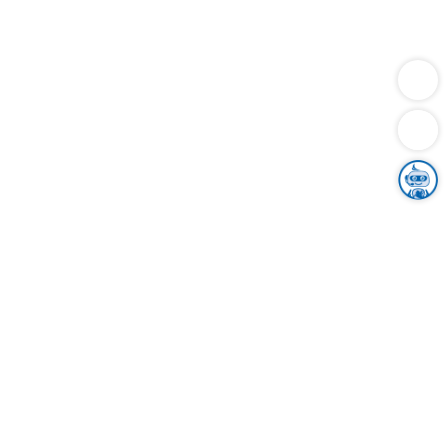
Dienstleistungen
Bauen
Lebensunterhalt & Soziales
Verkehr
Familie
Migration & Integration
Sicherheit & Ordnung
Wirtschaft
Gesundheit
Umwelt
Unsere Ämter
Landkreis & Verwaltung
Der Ortenaukreis
Gesundheit, Sicherheit & Soziales
Bildung
Zuwanderung
Ländlicher Raum
Klimaschutz
Tourismus
Bekanntmachungen
Gleichstellung von Frauen und Männern
Grenzüberschreitende Zusammenarbeit
Kreistag
Kreistagsinformationssystem
Kreisrecht
Kreistagswahl
Karriere
Stellenangebote
Eventkalender
Ausbildung
Studium
Praktikum
Freiwilligendienst
Unser Leitbild