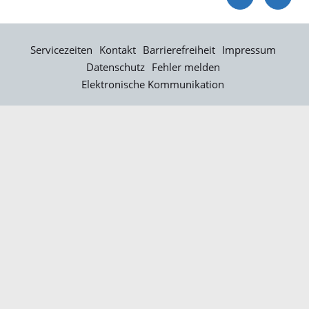
Servicezeiten
Kontakt
Barrierefreiheit
Impressum
Datenschutz
Fehler melden
Elektronische Kommunikation
Kontakt
Landratsamt Ortenaukreis
Badstraße 20
77652 Offenburg
Telefon: 0781 805-0
Fax: 0781 805-1211
E-Mail senden