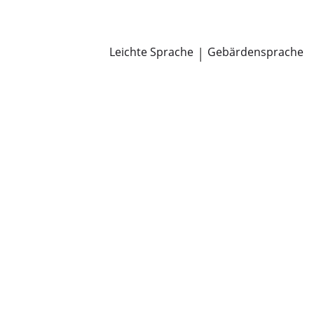
Newsroom
Pressemitteilungen
Öffentliche Zustellungen
Leichte Sprache
|
Gebärdensprache