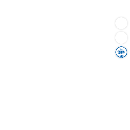
Dienstleistungen
Bauen
Lebensunterhalt & Soziales
Verkehr
Familie
Migration & Integration
Sicherheit & Ordnung
Wirtschaft
Gesundheit
Umwelt
Unsere Ämter
Landkreis & Verwaltung
Der Ortenaukreis
Gesundheit, Sicherheit & Soziales
Bildung
Zuwanderung
Ländlicher Raum
Klimaschutz
Tourismus
Bekanntmachungen
Gleichstellung von Frauen und Männern
Grenzüberschreitende Zusammenarbeit
Kreistag
Kreistagsinformationssystem
Kreisrecht
Kreistagswahl
Karriere
Stellenangebote
Eventkalender
Ausbildung
Studium
Praktikum
Freiwilligendienst
Unser Leitbild