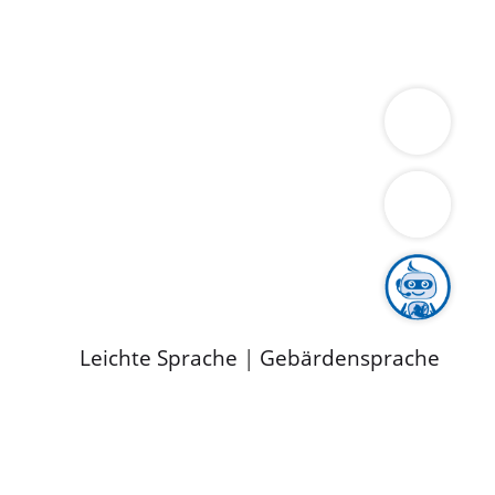
ung
Wirtschaft
Gesundheit
Umwelt
limaschutz
Tourismus
Bekanntmachungen
ild
Leichte Sprache
|
Gebärdensprache