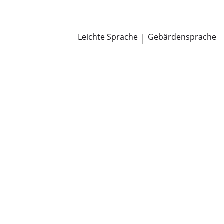
Newsroom
Pressemitteilungen
Öffentliche Zustellungen
Leichte Sprache
|
Gebärdensprache