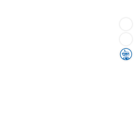
Dienstleistungen
Bauen
Lebensunterhalt & Soziales
Verkehr
Familie
Migration & Integration
Sicherheit & Ordnung
Wirtschaft
Gesundheit
Umwelt
Unsere Ämter
Landkreis & Verwaltung
Der Ortenaukreis
Gesundheit, Sicherheit & Soziales
Bildung
Zuwanderung
Ländlicher Raum
Klimaschutz
Tourismus
Bekanntmachungen
Gleichstellung von Frauen und Männern
Grenzüberschreitende Zusammenarbeit
Kreistag
Kreistagsinformationssystem
Kreisrecht
Kreistagswahl
Karriere
Stellenangebote
Eventkalender
Ausbildung
Studium
Praktikum
Freiwilligendienst
Unser Leitbild