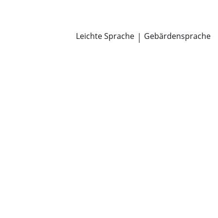
Newsroom
Pressemitteilungen
Öffentliche Zustellungen
Leichte Sprache
|
Gebärdensprache