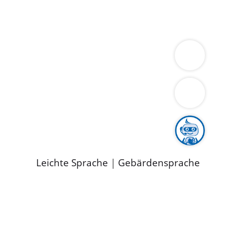
ung
Wirtschaft
Gesundheit
Umwelt
limaschutz
Tourismus
Bekanntmachungen
ild
Leichte Sprache
|
Gebärdensprache