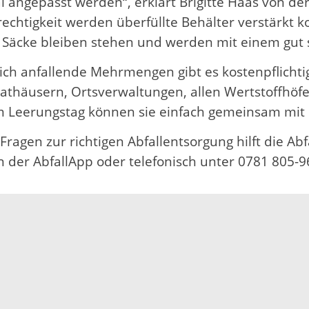
 angepasst werden“, erklärt Brigitte Haas von de
chtigkeit werden überfüllte Behälter verstärkt ko
Säcke bleiben stehen und werden mit einem gut s
lich anfallende Mehrmengen gibt es kostenpflichti
Rathäusern, Ortsverwaltungen, allen Wertstoffhö
Am Leerungstag können sie einfach gemeinsam mit 
Fragen zur richtigen Abfallentsorgung hilft die Ab
in der AbfallApp oder telefonisch unter 0781 805-9
Impressum
Datenschutz
Fehler melden