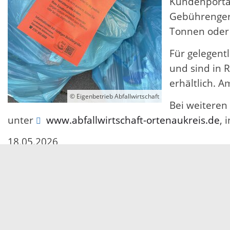
Kundenportal
Gebührengere
Tonnen oder 
Für gelegent
und sind in 
erhältlich. 
© Eigenbetrieb Abfallwirtschaft
Bei weiteren 
unter
www.abfallwirtschaft-ortenaukreis.de
, 
18.05.2026
Servicezeiten
Kontakt
Barrierefreiheit