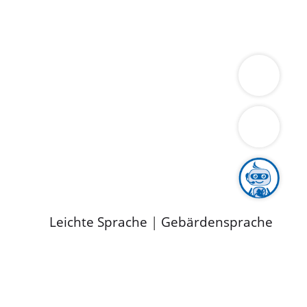
ung
Wirtschaft
Gesundheit
Umwelt
limaschutz
Tourismus
Bekanntmachungen
ild
Leichte Sprache
|
Gebärdensprache