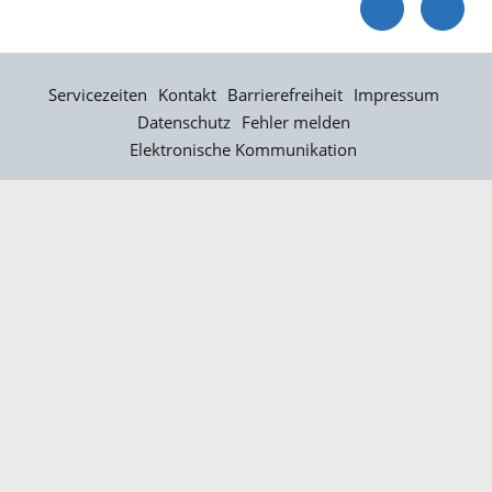
Servicezeiten
Kontakt
Barrierefreiheit
Impressum
Datenschutz
Fehler melden
Elektronische Kommunikation
Kontakt
Landratsamt Ortenaukreis
Badstraße 20
77652 Offenburg
Telefon: 0781 805-0
Fax: 0781 805-1211
E-Mail senden