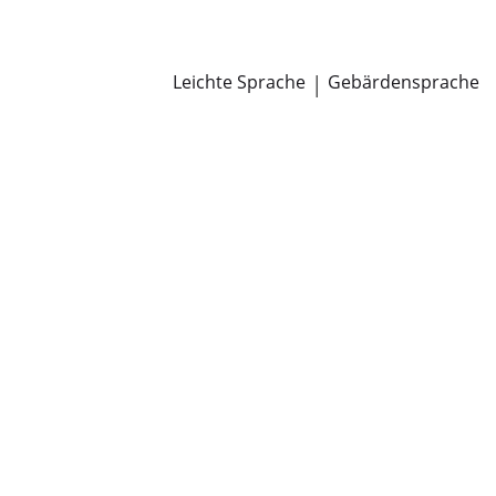
Newsroom
Pressemitteilungen
Öffentliche Zustellungen
Leichte Sprache
|
Gebärdensprache