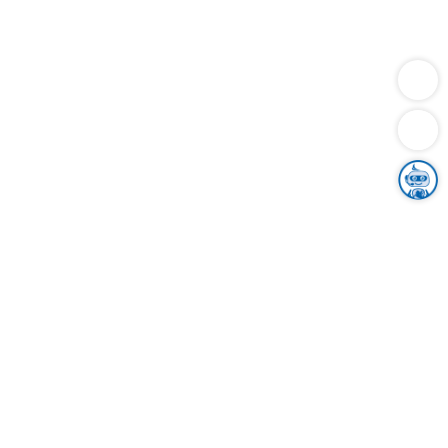
Dienstleistungen
Bauen
Lebensunterhalt & Soziales
Verkehr
Familie
Migration & Integration
Sicherheit & Ordnung
Wirtschaft
Gesundheit
Umwelt
Unsere Ämter
Landkreis & Verwaltung
Der Ortenaukreis
Gesundheit, Sicherheit & Soziales
Bildung
Zuwanderung
Ländlicher Raum
Klimaschutz
Tourismus
Bekanntmachungen
Gleichstellung von Frauen und Männern
Grenzüberschreitende Zusammenarbeit
Kreistag
Kreistagsinformationssystem
Kreisrecht
Kreistagswahl
Karriere
Stellenangebote
Eventkalender
Ausbildung
Studium
Praktikum
Freiwilligendienst
Unser Leitbild