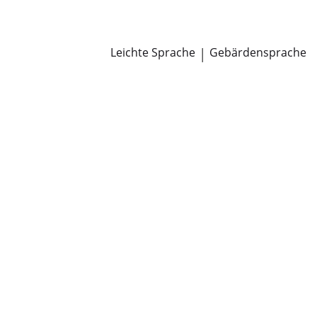
Newsroom
Pressemitteilungen
Öffentliche Zustellungen
Leichte Sprache
|
Gebärdensprache