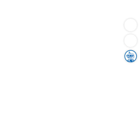
Dienstleistungen
Bauen
Lebensunterhalt & Soziales
Verkehr
Familie
Migration & Integration
Sicherheit & Ordnung
Wirtschaft
Gesundheit
Umwelt
Unsere Ämter
Landkreis & Verwaltung
Der Ortenaukreis
Gesundheit, Sicherheit & Soziales
Bildung
Zuwanderung
Ländlicher Raum
Klimaschutz
Tourismus
Bekanntmachungen
Gleichstellung von Frauen und Männern
Grenzüberschreitende Zusammenarbeit
Kreistag
Kreistagsinformationssystem
Kreisrecht
Kreistagswahl
Karriere
Stellenangebote
Eventkalender
Ausbildung
Studium
Praktikum
Freiwilligendienst
Unser Leitbild