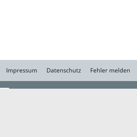
Impressum
Datenschutz
Fehler melden
Kontakt
Landratsamt Ortenauk
Badstraße 20
77652 Offenburg
Telefon: 0781 805-0