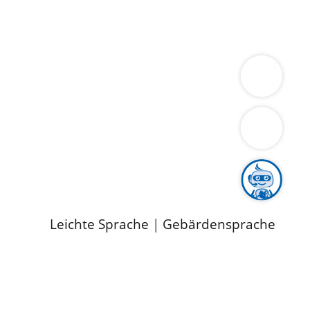
ung
Wirtschaft
Gesundheit
Umwelt
limaschutz
Tourismus
Bekanntmachungen
ild
Leichte Sprache
|
Gebärdensprache