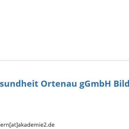
esundheit Ortenau gGmbH Bil
ern[at]akademie2.de