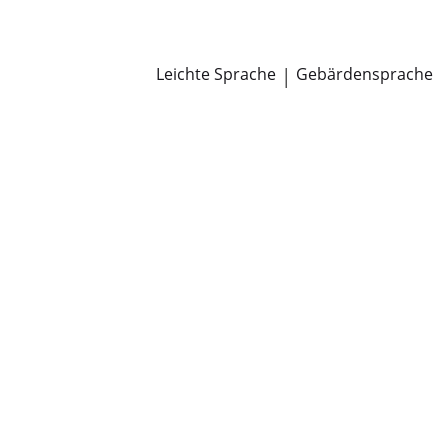
Newsroom
Pressemitteilungen
Öffentliche Zustellungen
Leichte Sprache
|
Gebärdensprache