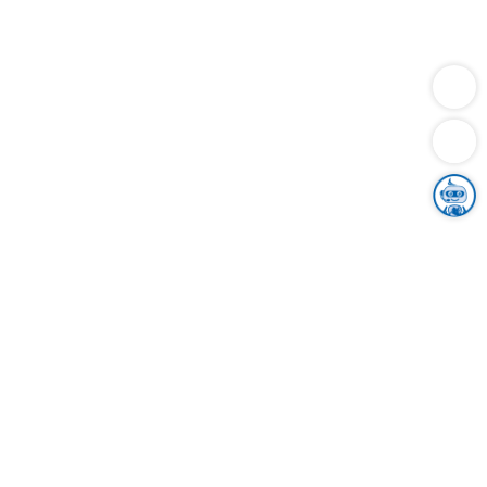
Dienstleistungen
Bauen
Lebensunterhalt & Soziales
Verkehr
Familie
Migration & Integration
Sicherheit & Ordnung
Wirtschaft
Gesundheit
Umwelt
Unsere Ämter
Landkreis & Verwaltung
Der Ortenaukreis
Gesundheit, Sicherheit & Soziales
Bildung
Zuwanderung
Ländlicher Raum
Klimaschutz
Tourismus
Bekanntmachungen
Gleichstellung von Frauen und Männern
Grenzüberschreitende Zusammenarbeit
Kreistag
Kreistagsinformationssystem
Kreisrecht
Kreistagswahl
Karriere
Stellenangebote
Eventkalender
Ausbildung
Studium
Praktikum
Freiwilligendienst
Unser Leitbild