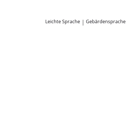
Newsroom
Pressemitteilungen
Öffentliche Zustellungen
Leichte Sprache
|
Gebärdensprache