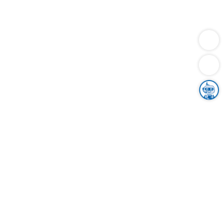
Dienstleistungen
Bauen
Lebensunterhalt & Soziales
Verkehr
Familie
Migration & Integration
Sicherheit & Ordnung
Wirtschaft
Gesundheit
Umwelt
Unsere Ämter
Landkreis & Verwaltung
Der Ortenaukreis
Gesundheit, Sicherheit & Soziales
Bildung
Zuwanderung
Ländlicher Raum
Klimaschutz
Tourismus
Bekanntmachungen
Gleichstellung von Frauen und Männern
Grenzüberschreitende Zusammenarbeit
Kreistag
Kreistagsinformationssystem
Kreisrecht
Kreistagswahl
Karriere
Stellenangebote
Eventkalender
Ausbildung
Studium
Praktikum
Freiwilligendienst
Unser Leitbild