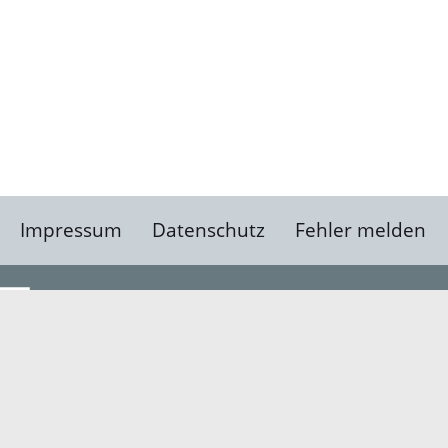
Impressum
Datenschutz
Fehler melden
Kontakt
Landratsamt Ortenauk
Badstraße 20
77652 Offenburg
Telefon: 0781 805-0