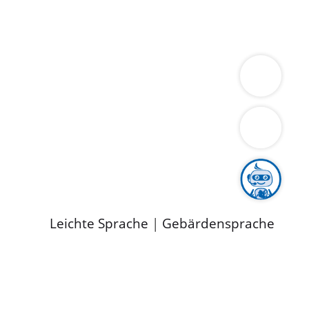
ung
Wirtschaft
Gesundheit
Umwelt
limaschutz
Tourismus
Bekanntmachungen
ild
Leichte Sprache
|
Gebärdensprache