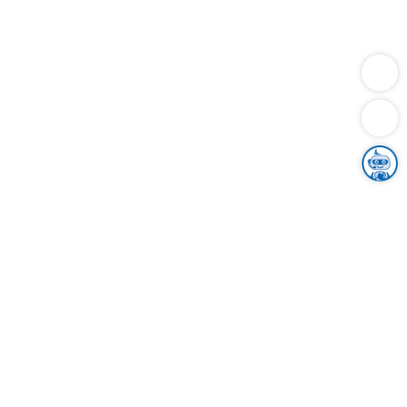
Dienstleistungen
Bauen
Lebensunterhalt & Soziales
Verkehr
Familie
Migration & Integration
Sicherheit & Ordnung
Wirtschaft
Gesundheit
Umwelt
Unsere Ämter
Landkreis & Verwaltung
Der Ortenaukreis
Gesundheit, Sicherheit & Soziales
Bildung
Zuwanderung
Ländlicher Raum
Klimaschutz
Tourismus
Bekanntmachungen
Gleichstellung von Frauen und Männern
Grenzüberschreitende Zusammenarbeit
Kreistag
Kreistagsinformationssystem
Kreisrecht
Kreistagswahl
Karriere
Stellenangebote
Eventkalender
Ausbildung
Studium
Praktikum
Freiwilligendienst
Unser Leitbild