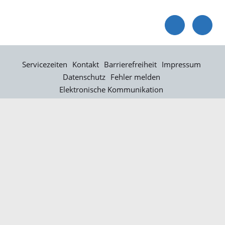
Servicezeiten
Kontakt
Barrierefreiheit
Impressum
Datenschutz
Fehler melden
Elektronische Kommunikation
Kontakt
Landratsamt Ortenaukreis
Badstraße 20
77652 Offenburg
Telefon: 0781 805-0
Fax: 0781 805-1211