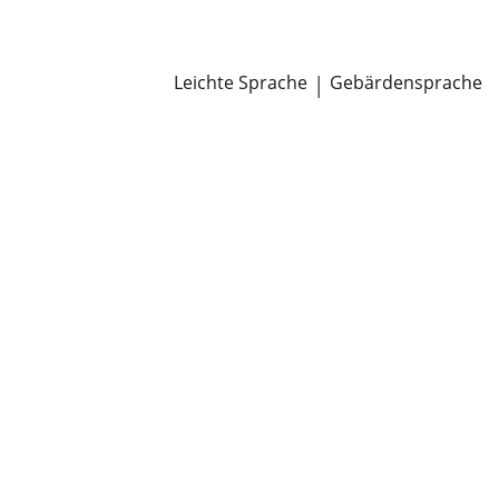
Newsroom
Pressemitteilungen
Öffentliche Zustellungen
Leichte Sprache
|
Gebärdensprache