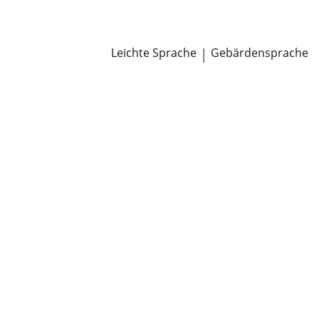
Newsroom
Pressemitteilungen
Öffentliche Zustellungen
Leichte Sprache
|
Gebärdensprache