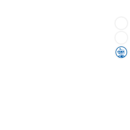
Dienstleistungen
Bauen
Lebensunterhalt & Soziales
Verkehr
Familie
Migration & Integration
Sicherheit & Ordnung
Wirtschaft
Gesundheit
Umwelt
Unsere Ämter
Landkreis & Verwaltung
Der Ortenaukreis
Gesundheit, Sicherheit & Soziales
Bildung
Zuwanderung
Ländlicher Raum
Klimaschutz
Tourismus
Bekanntmachungen
Gleichstellung von Frauen und Männern
Grenzüberschreitende Zusammenarbeit
Kreistag
Kreistagsinformationssystem
Kreisrecht
Kreistagswahl
Karriere
Stellenangebote
Eventkalender
Ausbildung
Studium
Praktikum
Freiwilligendienst
Unser Leitbild