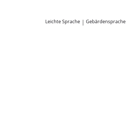
Newsroom
Pressemitteilungen
Öffentliche Zustellungen
Leichte Sprache
|
Gebärdensprache