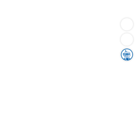
Dienstleistungen
Bauen
Lebensunterhalt & Soziales
Verkehr
Familie
Migration & Integration
Sicherheit & Ordnung
Wirtschaft
Gesundheit
Umwelt
Unsere Ämter
Landkreis & Verwaltung
Der Ortenaukreis
Gesundheit, Sicherheit & Soziales
Bildung
Zuwanderung
Ländlicher Raum
Klimaschutz
Tourismus
Bekanntmachungen
Gleichstellung von Frauen und Männern
Grenzüberschreitende Zusammenarbeit
Kreistag
Kreistagsinformationssystem
Kreisrecht
Kreistagswahl
Karriere
Stellenangebote
Eventkalender
Ausbildung
Studium
Praktikum
Freiwilligendienst
Unser Leitbild