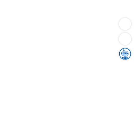
Dienstleistungen
Bauen
Lebensunterhalt & Soziales
Verkehr
Familie
Migration & Integration
Sicherheit & Ordnung
Wirtschaft
Gesundheit
Umwelt
Unsere Ämter
Landkreis & Verwaltung
Der Ortenaukreis
Gesundheit, Sicherheit & Soziales
Bildung
Zuwanderung
Ländlicher Raum
Klimaschutz
Tourismus
Bekanntmachungen
Gleichstellung von Frauen und Männern
Grenzüberschreitende Zusammenarbeit
Kreistag
Kreistagsinformationssystem
Kreisrecht
Kreistagswahl
Karriere
Stellenangebote
Eventkalender
Ausbildung
Studium
Praktikum
Freiwilligendienst
Unser Leitbild