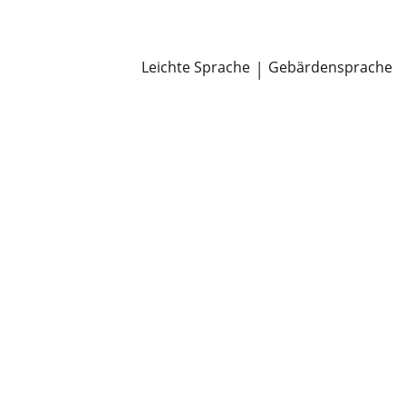
Newsroom
Pressemitteilungen
Öffentliche Zustellungen
Leichte Sprache
|
Gebärdensprache