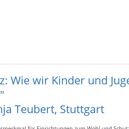
z: Wie wir Kinder und Ju
"
nja Teubert, Stuttgart
ätsmerkmal für Einrichtungen zum Wohl und Schut