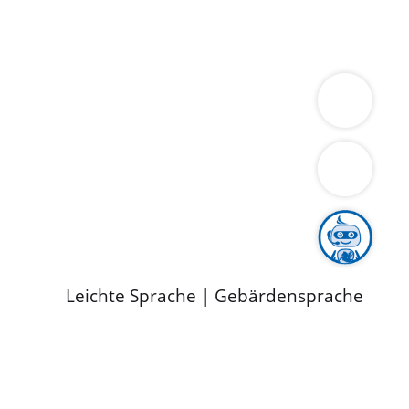
ung
Wirtschaft
Gesundheit
Umwelt
limaschutz
Tourismus
Bekanntmachungen
ild
Leichte Sprache
|
Gebärdensprache