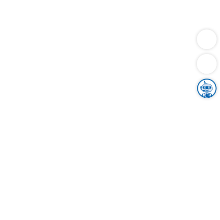
Dienstleistungen
Bauen
Lebensunterhalt & Soziales
Verkehr
Familie
Migration & Integration
Sicherheit & Ordnung
Wirtschaft
Gesundheit
Umwelt
Unsere Ämter
Landkreis & Verwaltung
Der Ortenaukreis
Gesundheit, Sicherheit & Soziales
Bildung
Zuwanderung
Ländlicher Raum
Klimaschutz
Tourismus
Bekanntmachungen
Gleichstellung von Frauen und Männern
Grenzüberschreitende Zusammenarbeit
Kreistag
Kreistagsinformationssystem
Kreisrecht
Kreistagswahl
Karriere
Stellenangebote
Eventkalender
Ausbildung
Studium
Praktikum
Freiwilligendienst
Unser Leitbild