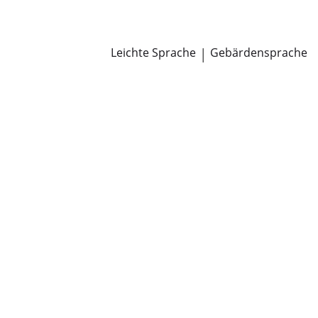
Newsroom
Pressemitteilungen
Öffentliche Zustellungen
Leichte Sprache
|
Gebärdensprache