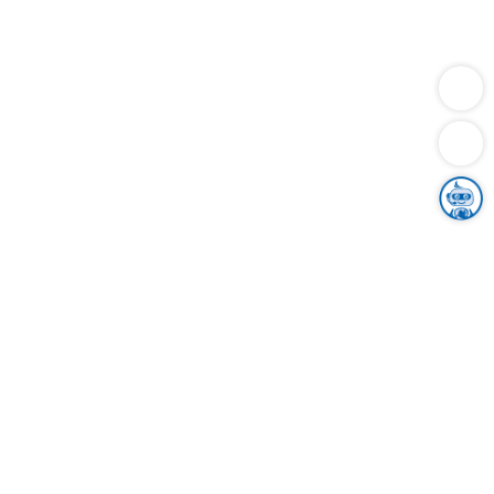
Dienstleistungen
Bauen
Lebensunterhalt & Soziales
Verkehr
Familie
Migration & Integration
Sicherheit & Ordnung
Wirtschaft
Gesundheit
Umwelt
Unsere Ämter
Landkreis & Verwaltung
Der Ortenaukreis
Gesundheit, Sicherheit & Soziales
Bildung
Zuwanderung
Ländlicher Raum
Klimaschutz
Tourismus
Bekanntmachungen
Gleichstellung von Frauen und Männern
Grenzüberschreitende Zusammenarbeit
Kreistag
Kreistagsinformationssystem
Kreisrecht
Kreistagswahl
Karriere
Stellenangebote
Eventkalender
Ausbildung
Studium
Praktikum
Freiwilligendienst
Unser Leitbild