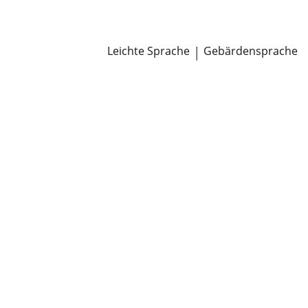
Newsroom
Pressemitteilungen
Öffentliche Zustellungen
Leichte Sprache
|
Gebärdensprache