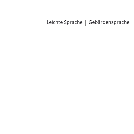
Newsroom
Pressemitteilungen
Öffentliche Zustellungen
Leichte Sprache
|
Gebärdensprache