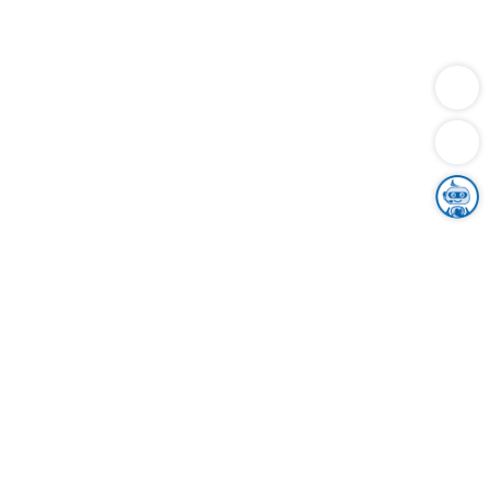
Dienstleistungen
Bauen
Lebensunterhalt & Soziales
Verkehr
Familie
Migration & Integration
Sicherheit & Ordnung
Wirtschaft
Gesundheit
Umwelt
Unsere Ämter
Landkreis & Verwaltung
Der Ortenaukreis
Gesundheit, Sicherheit & Soziales
Bildung
Zuwanderung
Ländlicher Raum
Klimaschutz
Tourismus
Bekanntmachungen
Gleichstellung von Frauen und Männern
Grenzüberschreitende Zusammenarbeit
Kreistag
Kreistagsinformationssystem
Kreisrecht
Kreistagswahl
Karriere
Stellenangebote
Eventkalender
Ausbildung
Studium
Praktikum
Freiwilligendienst
Unser Leitbild