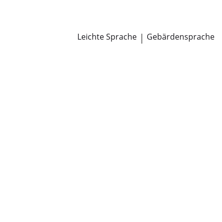
Newsroom
Pressemitteilungen
Öffentliche Zustellungen
Leichte Sprache
|
Gebärdensprache