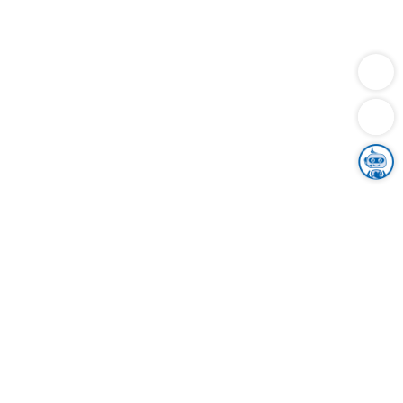
Dienstleistungen
Bauen
Lebensunterhalt & Soziales
Verkehr
Familie
Migration & Integration
Sicherheit & Ordnung
Wirtschaft
Gesundheit
Umwelt
Unsere Ämter
Landkreis & Verwaltung
Der Ortenaukreis
Gesundheit, Sicherheit & Soziales
Bildung
Zuwanderung
Ländlicher Raum
Klimaschutz
Tourismus
Bekanntmachungen
Gleichstellung von Frauen und Männern
Grenzüberschreitende Zusammenarbeit
Kreistag
Kreistagsinformationssystem
Kreisrecht
Kreistagswahl
Karriere
Stellenangebote
Eventkalender
Ausbildung
Studium
Praktikum
Freiwilligendienst
Unser Leitbild