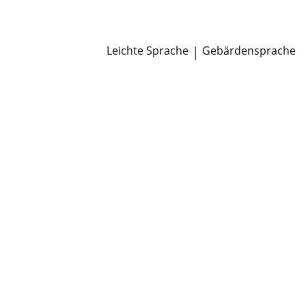
Newsroom
Pressemitteilungen
Öffentliche Zustellungen
Leichte Sprache
|
Gebärdensprache