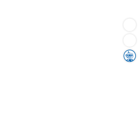
Dienstleistungen
Bauen
Lebensunterhalt & Soziales
Verkehr
Familie
Migration & Integration
Sicherheit & Ordnung
Wirtschaft
Gesundheit
Umwelt
Unsere Ämter
Landkreis & Verwaltung
Der Ortenaukreis
Gesundheit, Sicherheit & Soziales
Bildung
Zuwanderung
Ländlicher Raum
Klimaschutz
Tourismus
Bekanntmachungen
Gleichstellung von Frauen und Männern
Grenzüberschreitende Zusammenarbeit
Kreistag
Kreistagsinformationssystem
Kreisrecht
Kreistagswahl
Karriere
Stellenangebote
Eventkalender
Ausbildung
Studium
Praktikum
Freiwilligendienst
Unser Leitbild