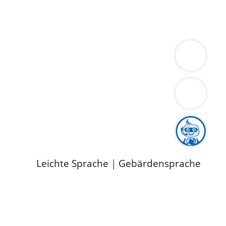
ung
Wirtschaft
Gesundheit
Umwelt
limaschutz
Tourismus
Bekanntmachungen
ild
Leichte Sprache
|
Gebärdensprache