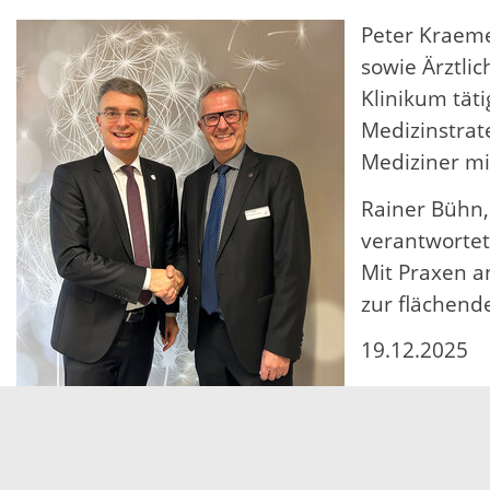
Peter Kraeme
sowie Ärztli
Klinikum täti
Medizinstrat
Mediziner mi
Rainer Bühn,
verantwortet
Mit Praxen a
zur flächend
19.12.2025
© Sonja Himmelsbach / Ortenau Klinikum