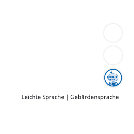
ung
Wirtschaft
Gesundheit
Umwelt
limaschutz
Tourismus
Bekanntmachungen
ild
Leichte Sprache
|
Gebärdensprache