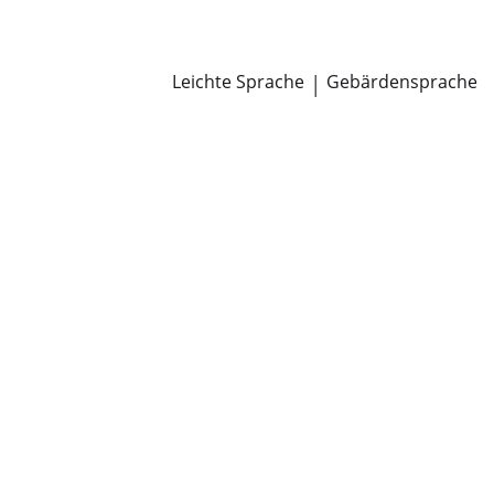
Newsroom
Pressemitteilungen
Öffentliche Zustellungen
Leichte Sprache
|
Gebärdensprache