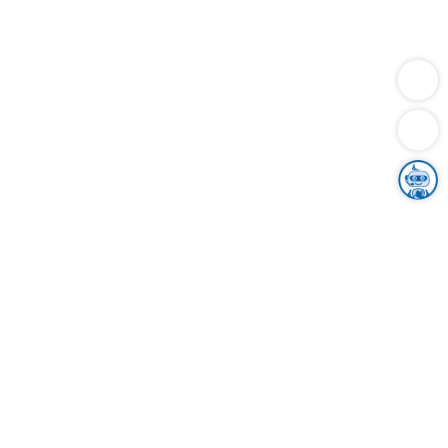
Dienstleistungen
Bauen
Lebensunterhalt & Soziales
Verkehr
Familie
Migration & Integration
Sicherheit & Ordnung
Wirtschaft
Gesundheit
Umwelt
Unsere Ämter
Landkreis & Verwaltung
Der Ortenaukreis
Gesundheit, Sicherheit & Soziales
Bildung
Zuwanderung
Ländlicher Raum
Klimaschutz
Tourismus
Bekanntmachungen
Gleichstellung von Frauen und Männern
Grenzüberschreitende Zusammenarbeit
Kreistag
Kreistagsinformationssystem
Kreisrecht
Kreistagswahl
Karriere
Stellenangebote
Eventkalender
Ausbildung
Studium
Praktikum
Freiwilligendienst
Unser Leitbild