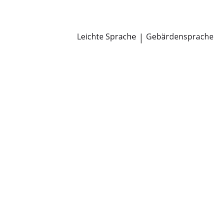
Newsroom
Pressemitteilungen
Öffentliche Zustellungen
Leichte Sprache
|
Gebärdensprache