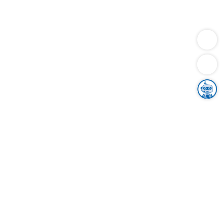
Dienstleistungen
Bauen
Lebensunterhalt & Soziales
Verkehr
Familie
Migration & Integration
Sicherheit & Ordnung
Wirtschaft
Gesundheit
Umwelt
Unsere Ämter
Landkreis & Verwaltung
Der Ortenaukreis
Gesundheit, Sicherheit & Soziales
Bildung
Zuwanderung
Ländlicher Raum
Klimaschutz
Tourismus
Bekanntmachungen
Gleichstellung von Frauen und Männern
Grenzüberschreitende Zusammenarbeit
Kreistag
Kreistagsinformationssystem
Kreisrecht
Kreistagswahl
Karriere
Stellenangebote
Eventkalender
Ausbildung
Studium
Praktikum
Freiwilligendienst
Unser Leitbild