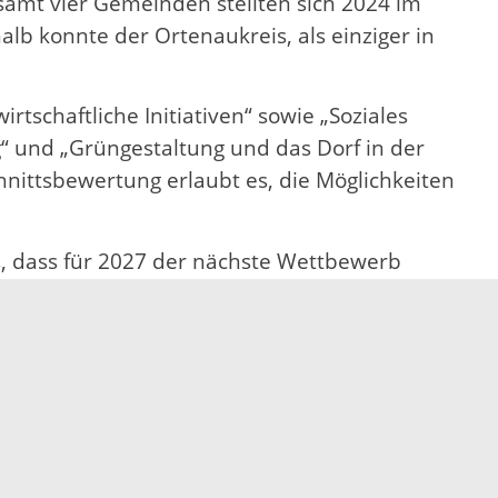
samt vier Gemeinden stellten sich 2024 im
b konnte der Ortenaukreis, als einziger in
schaftliche Initiativen“ sowie „Soziales
“ und „Grüngestaltung und das Dorf in der
hnittsbewertung erlaubt es, die Möglichkeiten
, dass für 2027 der nächste Wettbewerb
n und seine Beratung gerne in Anspruch zu
naukreis, Amt für Landwirtschaft, E-Mail: