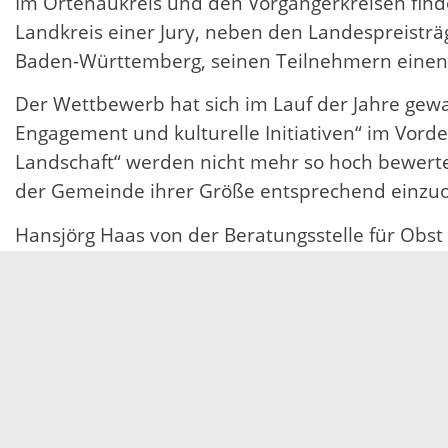
Im Ortenaukreis und den Vorgängerkreisen finde
Landkreis einer Jury, neben den Landespreisträ
Baden-Württemberg, seinen Teilnehmern einen 
Der Wettbewerb hat sich im Lauf der Jahre gewan
Engagement und kulturelle Initiativen“ im Vord
Landschaft“ werden nicht mehr so hoch bewertet
der Gemeinde ihrer Größe entsprechend einzu
Hansjörg Haas von der Beratungsstelle für Obs
ausgeschrieben wird. Er ermuntert die Kommun
nehmen.
Kontakt:
Hansjörg Haas, Beratungsstelle für Ob
hansjoerg.haas@ortenaukreis.de, Telefon: 0781
19.11.2025