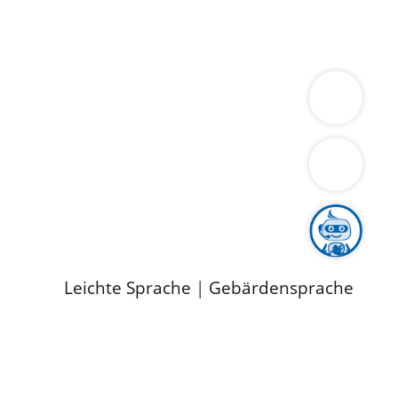
ung
Wirtschaft
Gesundheit
Umwelt
limaschutz
Tourismus
Bekanntmachungen
ild
Leichte Sprache
|
Gebärdensprache