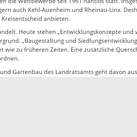
n die Wettbewerbe seit 1961 nahtlos statt. Insge
gern auch Kehl-Auenheim und Rheinau-Linx. Deshal
Kreisentscheid anbieten.
delt. Heute stehen „Entwicklungskonzepte und wirt
ergrund. „Baugestaltung und Siedlungsentwicklung
 wie zu früheren Zeiten. Eine zusätzliche Quersc
ordnen.
t und Gartenbau des Landratsamts geht davon aus
en schon jetzt, über eine Teilnahme nachzudenke
st- und Gartenbau, Landespflege, Landratsamt Orte
 805 7100