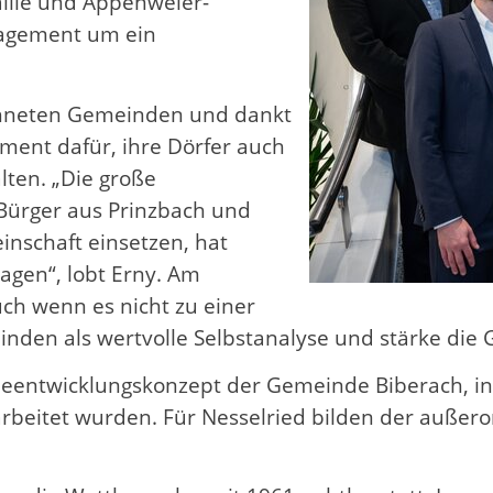
ille und Appenweier-
ngagement um ein
ichneten Gemeinden und dankt
ement dafür, ihre Dörfer auch
lten. „Die große
 Bürger aus Prinzbach und
einschaft einsetzen, hat
ragen“, lobt Erny. Am
ch wenn es nicht zu einer
den als wertvolle Selbstanalyse und stärke die 
eentwicklungskonzept der Gemeinde Biberach, in
earbeitet wurden. Für Nesselried bilden der auße