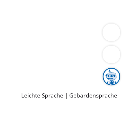
ung
Wirtschaft
Gesundheit
Umwelt
limaschutz
Tourismus
Bekanntmachungen
ild
Leichte Sprache
|
Gebärdensprache