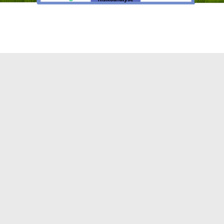
Impressum
Datenschutz
Fehler melden
Kontakt
Landratsamt Ortenauk
Badstraße 20
77652 Offenburg
Telefon: 0781 805-0
Fax: 0781 805-1211
E-Mail senden