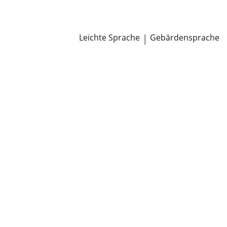
Newsroom
Pressemitteilungen
Öffentliche Zustellungen
Leichte Sprache
|
Gebärdensprache