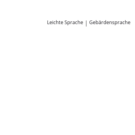
Newsroom
Pressemitteilungen
Öffentliche Zustellungen
Leichte Sprache
|
Gebärdensprache