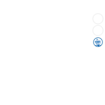
Dienstleistungen
Bauen
Lebensunterhalt & Soziales
Verkehr
Familie
Migration & Integration
Sicherheit & Ordnung
Wirtschaft
Gesundheit
Umwelt
Unsere Ämter
Landkreis & Verwaltung
Der Ortenaukreis
Gesundheit, Sicherheit & Soziales
Bildung
Zuwanderung
Ländlicher Raum
Klimaschutz
Tourismus
Bekanntmachungen
Gleichstellung von Frauen und Männern
Grenzüberschreitende Zusammenarbeit
Kreistag
Kreistagsinformationssystem
Kreisrecht
Kreistagswahl
Karriere
Stellenangebote
Eventkalender
Ausbildung
Studium
Praktikum
Freiwilligendienst
Unser Leitbild