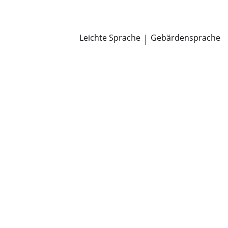
Newsroom
Pressemitteilungen
Öffentliche Zustellungen
Leichte Sprache
|
Gebärdensprache