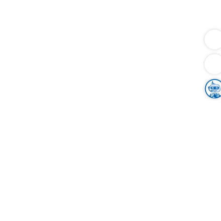
Dienstleistungen
Bauen
Lebensunterhalt & Soziales
Verkehr
Familie
Migration & Integration
Sicherheit & Ordnung
Wirtschaft
Gesundheit
Umwelt
Unsere Ämter
Landkreis & Verwaltung
Der Ortenaukreis
Gesundheit, Sicherheit & Soziales
Bildung
Zuwanderung
Ländlicher Raum
Klimaschutz
Tourismus
Bekanntmachungen
Gleichstellung von Frauen und Männern
Grenzüberschreitende Zusammenarbeit
Kreistag
Kreistagsinformationssystem
Kreisrecht
Kreistagswahl
Karriere
Stellenangebote
Eventkalender
Ausbildung
Studium
Praktikum
Freiwilligendienst
Unser Leitbild