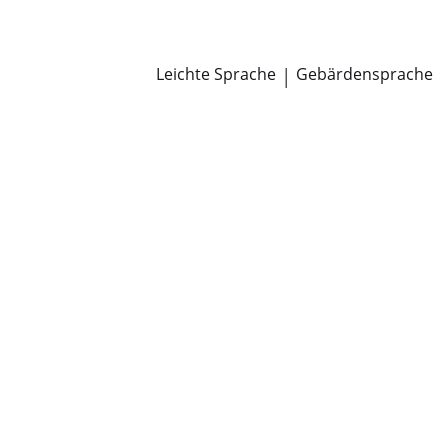
Newsroom
Pressemitteilungen
Öffentliche Zustellungen
Leichte Sprache
|
Gebärdensprache