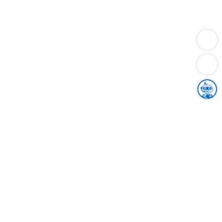
Dienstleistungen
Bauen
Lebensunterhalt & Soziales
Verkehr
Familie
Migration & Integration
Sicherheit & Ordnung
Wirtschaft
Gesundheit
Umwelt
Unsere Ämter
Landkreis & Verwaltung
Der Ortenaukreis
Gesundheit, Sicherheit & Soziales
Bildung
Zuwanderung
Ländlicher Raum
Klimaschutz
Tourismus
Bekanntmachungen
Gleichstellung von Frauen und Männern
Grenzüberschreitende Zusammenarbeit
Kreistag
Kreistagsinformationssystem
Kreisrecht
Kreistagswahl
Karriere
Stellenangebote
Eventkalender
Ausbildung
Studium
Praktikum
Freiwilligendienst
Unser Leitbild