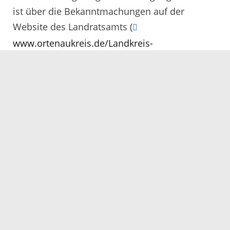
ist über die Bekanntmachungen auf der
Website des Landratsamts (
www.ortenaukreis.de/Landkreis-
Verwaltung/Bekanntmachungen/
) abrufbar.
Dort sind auch weiterführende Hinweise zur
Früherkennung und zu
Biosicherheitsmaßnahmen verlinkt.
10.11.2025
Servicezeiten
Kontakt
Barrierefreiheit
Impressum
Datenschutz
Fehler melden
Elektronische Kommunikation