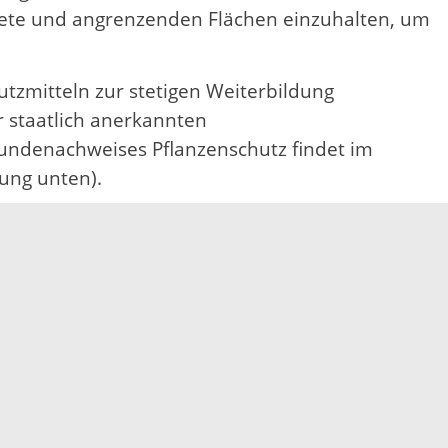
iete und angrenzenden Flächen einzuhalten, um
zmitteln zur stetigen Weiterbildung
r staatlich anerkannten
undenachweises Pflanzenschutz findet im
ung unten).
ür den Kauf und die Anwendung von
, Gärtner/in, Winzer/in, Forstwirt/in vorliegt,
en.
 Anmeldung einen kostenpflichtigen Lehrgang
m 14., 21., 26. und 28. Januar 2026 von 18:30