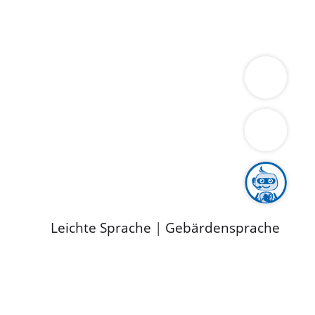
ung
Wirtschaft
Gesundheit
Umwelt
limaschutz
Tourismus
Bekanntmachungen
ild
Leichte Sprache
|
Gebärdensprache