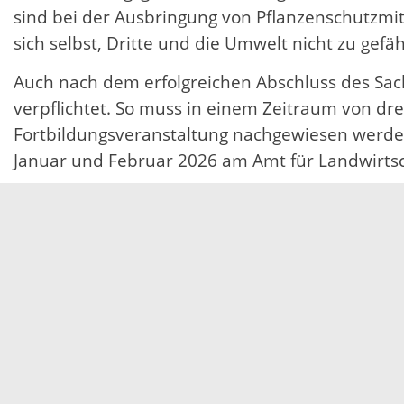
sind bei der Ausbringung von Pflanzenschutzm
sich selbst, Dritte und die Umwelt nicht zu gefä
Auch nach dem erfolgreichen Abschluss des Sac
verpflichtet. So muss in einem Zeitraum von dr
Fortbildungsveranstaltung nachgewiesen werde
Januar und Februar 2026 am Amt für Landwirtsch
Lehrgang zum Sachkundenachweis Pflanzensc
Der Sachkundenachweis Pflanzenschutz ist Teil
Pflanzenschutzmittel im Erwerbsanbau. Falls kein
kann durch eine erfolgreiche Prüfung nach de
Das Landratsamt Ortenaukreis, Amt für Landwir
„Sachkundennachweis Pflanzenschutz im Ackerbau