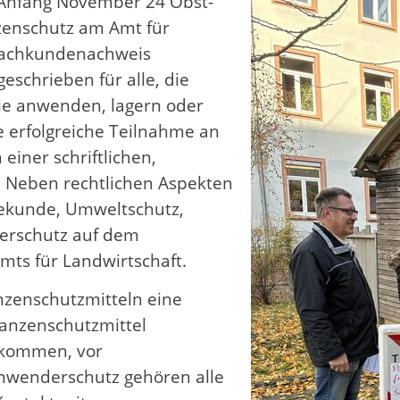
 Anfang November 24 Obst-
enschutz am Amt für
 Sachkundenachweis
eschrieben für alle, die
sie anwenden, lagern oder
e erfolgreiche Teilnahme an
iner schriftlichen,
 Neben rechtlichen Aspekten
ekunde, Umweltschutz,
erschutz auf dem
Amts für Landwirtschaft.
nzenschutzmitteln eine
flanzenschutzmittel
 kommen, vor
nwenderschutz gehören alle