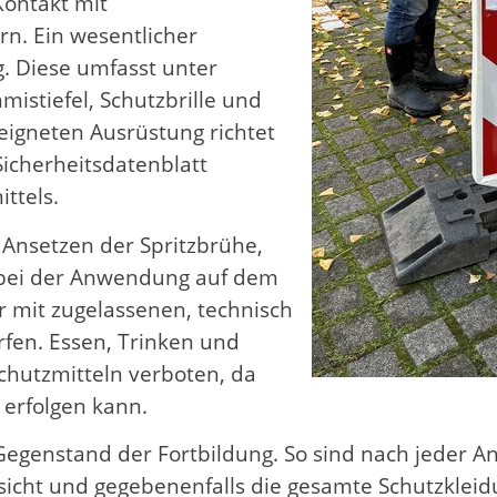
Kontakt mit
rn. Ein wesentlicher
g. Diese umfasst unter
stiefel, Schutzbrille und
eigneten Ausrüstung richtet
icherheitsdatenblatt
ttels.
 Ansetzen der Spritzbrühe,
 bei der Anwendung auf dem
r mit zugelassenen, technisch
fen. Essen, Trinken und
chutzmitteln verboten, da
erfolgen kann.
egenstand der Fortbildung. So sind nach jeder An
icht und gegebenenfalls die gesamte Schutzklei