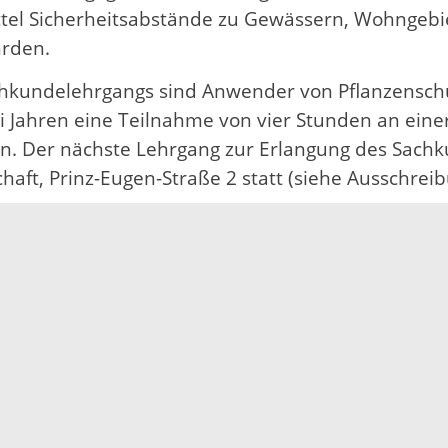
ittel Sicherheitsabstände zu Gewässern, Wohngeb
hrden.
hkundelehrgangs sind Anwender von Pflanzenschut
ei Jahren eine Teilnahme von vier Stunden an eine
n. Der nächste Lehrgang zur Erlangung des Sachk
aft, Prinz-Eugen-Straße 2 statt (siehe Ausschreib
hutz 2025
 der guten fachlichen Praxis und Voraussetzung f
e erfolgreiche Ausbildung z.B. im Beruf Landwirt/in
r Sachkundeverordnung der Nachweis erlangt werd
tschaft führt im Frühjahr 2026 bei ausreichender
“ durch. Die Kursabende finden voraussichtlich a