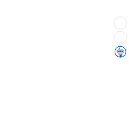
Dienstleistungen
Bauen
Lebensunterhalt & Soziales
Verkehr
Familie
Migration & Integration
Sicherheit & Ordnung
Wirtschaft
Gesundheit
Umwelt
Unsere Ämter
Landkreis & Verwaltung
Der Ortenaukreis
Gesundheit, Sicherheit & Soziales
Bildung
Zuwanderung
Ländlicher Raum
Klimaschutz
Tourismus
Bekanntmachungen
Gleichstellung von Frauen und Männern
Grenzüberschreitende Zusammenarbeit
Kreistag
Kreistagsinformationssystem
Kreisrecht
Kreistagswahl
Karriere
Stellenangebote
Eventkalender
Ausbildung
Studium
Praktikum
Freiwilligendienst
Unser Leitbild