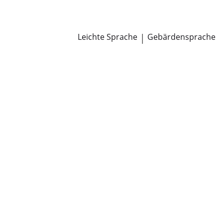
Newsroom
Pressemitteilungen
Öffentliche Zustellungen
Leichte Sprache
|
Gebärdensprache