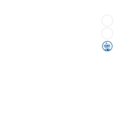
Dienstleistungen
Bauen
Lebensunterhalt & Soziales
Verkehr
Familie
Migration & Integration
Sicherheit & Ordnung
Wirtschaft
Gesundheit
Umwelt
Unsere Ämter
Landkreis & Verwaltung
Der Ortenaukreis
Gesundheit, Sicherheit & Soziales
Bildung
Zuwanderung
Ländlicher Raum
Klimaschutz
Tourismus
Bekanntmachungen
Gleichstellung von Frauen und Männern
Grenzüberschreitende Zusammenarbeit
Kreistag
Kreistagsinformationssystem
Kreisrecht
Kreistagswahl
Karriere
Stellenangebote
Eventkalender
Ausbildung
Studium
Praktikum
Freiwilligendienst
Unser Leitbild