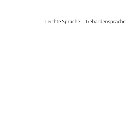
Newsroom
Pressemitteilungen
Öffentliche Zustellungen
Leichte Sprache
|
Gebärdensprache