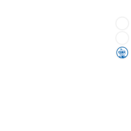
Dienstleistungen
Bauen
Lebensunterhalt & Soziales
Verkehr
Familie
Migration & Integration
Sicherheit & Ordnung
Wirtschaft
Gesundheit
Umwelt
Unsere Ämter
Landkreis & Verwaltung
Der Ortenaukreis
Gesundheit, Sicherheit & Soziales
Bildung
Zuwanderung
Ländlicher Raum
Klimaschutz
Tourismus
Bekanntmachungen
Gleichstellung von Frauen und Männern
Grenzüberschreitende Zusammenarbeit
Kreistag
Kreistagsinformationssystem
Kreisrecht
Kreistagswahl
Karriere
Stellenangebote
Eventkalender
Ausbildung
Studium
Praktikum
Freiwilligendienst
Unser Leitbild