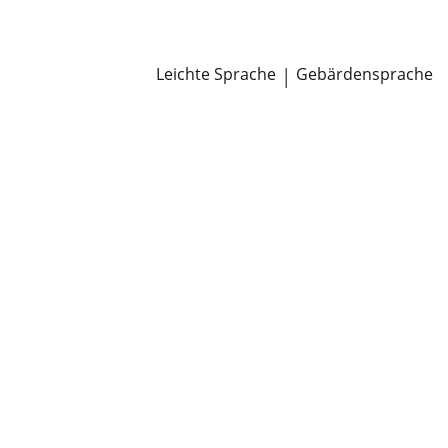
Newsroom
Pressemitteilungen
Öffentliche Zustellungen
Leichte Sprache
|
Gebärdensprache