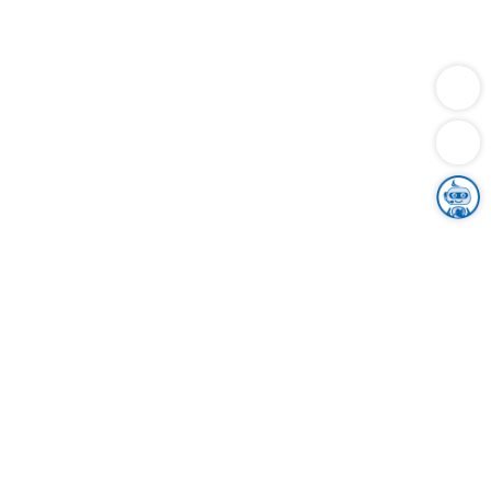
Dienstleistungen
Bauen
Lebensunterhalt & Soziales
Verkehr
Familie
Migration & Integration
Sicherheit & Ordnung
Wirtschaft
Gesundheit
Umwelt
Unsere Ämter
Landkreis & Verwaltung
Der Ortenaukreis
Gesundheit, Sicherheit & Soziales
Bildung
Zuwanderung
Ländlicher Raum
Klimaschutz
Tourismus
Bekanntmachungen
Gleichstellung von Frauen und Männern
Grenzüberschreitende Zusammenarbeit
Kreistag
Kreistagsinformationssystem
Kreisrecht
Kreistagswahl
Karriere
Stellenangebote
Eventkalender
Ausbildung
Studium
Praktikum
Freiwilligendienst
Unser Leitbild