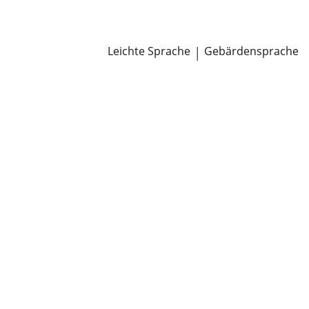
Newsroom
Pressemitteilungen
Öffentliche Zustellungen
Leichte Sprache
|
Gebärdensprache