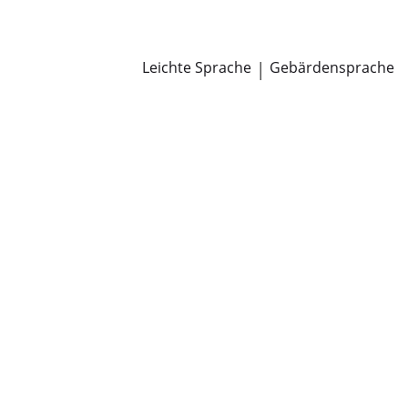
Newsroom
Pressemitteilungen
Öffentliche Zustellungen
Leichte Sprache
|
Gebärdensprache