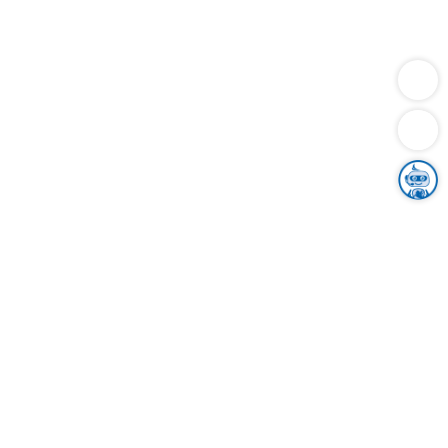
Dienstleistungen
Bauen
Lebensunterhalt & Soziales
Verkehr
Familie
Migration & Integration
Sicherheit & Ordnung
Wirtschaft
Gesundheit
Umwelt
Unsere Ämter
Landkreis & Verwaltung
Der Ortenaukreis
Gesundheit, Sicherheit & Soziales
Bildung
Zuwanderung
Ländlicher Raum
Klimaschutz
Tourismus
Bekanntmachungen
Gleichstellung von Frauen und Männern
Grenzüberschreitende Zusammenarbeit
Kreistag
Kreistagsinformationssystem
Kreisrecht
Kreistagswahl
Karriere
Stellenangebote
Eventkalender
Ausbildung
Studium
Praktikum
Freiwilligendienst
Unser Leitbild