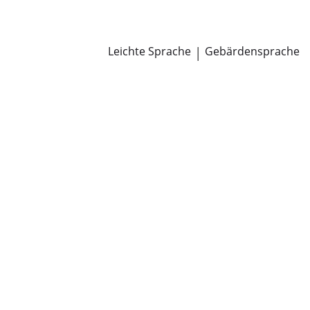
Newsroom
Pressemitteilungen
Öffentliche Zustellungen
Leichte Sprache
|
Gebärdensprache