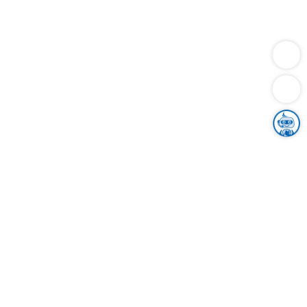
Dienstleistungen
Bauen
Lebensunterhalt & Soziales
Verkehr
Familie
Migration & Integration
Sicherheit & Ordnung
Wirtschaft
Gesundheit
Umwelt
Unsere Ämter
Landkreis & Verwaltung
Der Ortenaukreis
Gesundheit, Sicherheit & Soziales
Bildung
Zuwanderung
Ländlicher Raum
Klimaschutz
Tourismus
Bekanntmachungen
Gleichstellung von Frauen und Männern
Grenzüberschreitende Zusammenarbeit
Kreistag
Kreistagsinformationssystem
Kreisrecht
Kreistagswahl
Karriere
Stellenangebote
Eventkalender
Ausbildung
Studium
Praktikum
Freiwilligendienst
Unser Leitbild