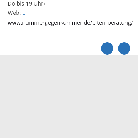
Do bis 19 Uhr)
Web:
www.nummergegenkummer.de/elternberatung/
Servicezeiten
Kontakt
Barrierefreiheit
Impressum
Datenschutz
Fehler melden
Elektronische Kommunikation
Kontakt
Landratsamt Ortenaukreis