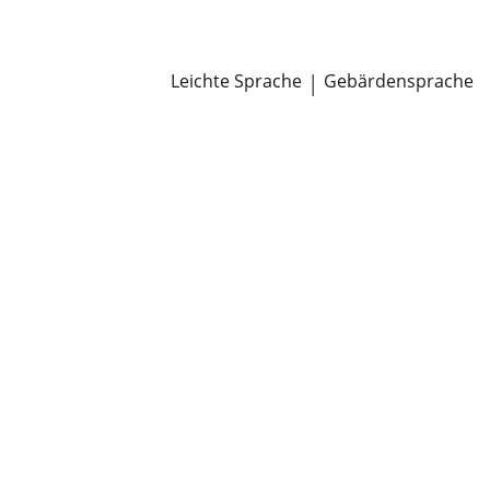
Newsroom
Pressemitteilungen
Öffentliche Zustellungen
Leichte Sprache
|
Gebärdensprache