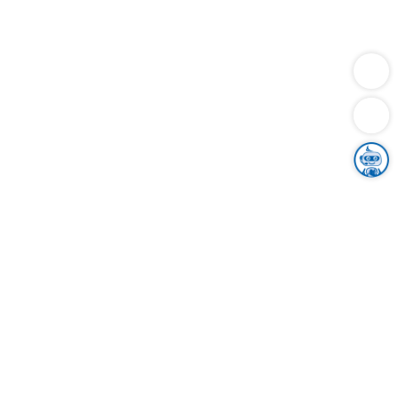
Dienstleistungen
Bauen
Lebensunterhalt & Soziales
Verkehr
Familie
Migration & Integration
Sicherheit & Ordnung
Wirtschaft
Gesundheit
Umwelt
Unsere Ämter
Landkreis & Verwaltung
Der Ortenaukreis
Gesundheit, Sicherheit & Soziales
Bildung
Zuwanderung
Ländlicher Raum
Klimaschutz
Tourismus
Bekanntmachungen
Gleichstellung von Frauen und Männern
Grenzüberschreitende Zusammenarbeit
Kreistag
Kreistagsinformationssystem
Kreisrecht
Kreistagswahl
Karriere
Stellenangebote
Eventkalender
Ausbildung
Studium
Praktikum
Freiwilligendienst
Unser Leitbild