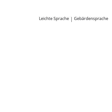
Newsroom
Pressemitteilungen
Öffentliche Zustellungen
Leichte Sprache
|
Gebärdensprache