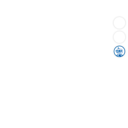
Dienstleistungen
Bauen
Lebensunterhalt & Soziales
Verkehr
Familie
Migration & Integration
Sicherheit & Ordnung
Wirtschaft
Gesundheit
Umwelt
Unsere Ämter
Landkreis & Verwaltung
Der Ortenaukreis
Gesundheit, Sicherheit & Soziales
Bildung
Zuwanderung
Ländlicher Raum
Klimaschutz
Tourismus
Bekanntmachungen
Gleichstellung von Frauen und Männern
Grenzüberschreitende Zusammenarbeit
Kreistag
Kreistagsinformationssystem
Kreisrecht
Kreistagswahl
Karriere
Stellenangebote
Eventkalender
Ausbildung
Studium
Praktikum
Freiwilligendienst
Unser Leitbild