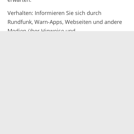
Verhalten: Informieren Sie sich durch
Rundfunk, Warn-Apps, Webseiten und andere
Medien über Hinweise und
Verhaltensempfehlungen.
Die anschließende
Entwarnung
erfolgt mit
einem gleichbleibenden Heulton von einer
Minute.
Bedeutung: Es besteht keine akute Gefahr.
Informieren Sie sich weiter in den Medien.
28.08.2025