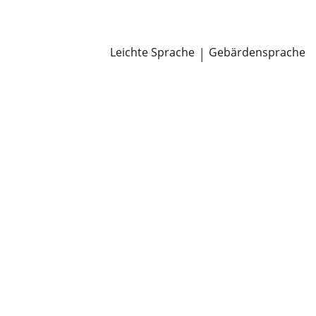
Newsroom
Pressemitteilungen
Öffentliche Zustellungen
Leichte Sprache
|
Gebärdensprache