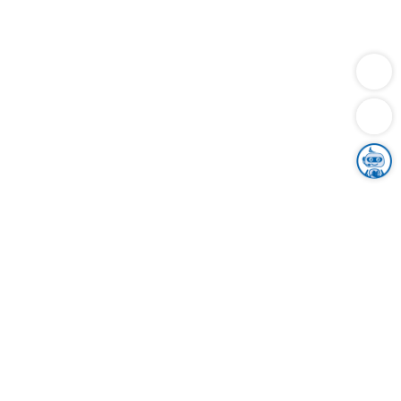
Dienstleistungen
Bauen
Lebensunterhalt & Soziales
Verkehr
Familie
Migration & Integration
Sicherheit & Ordnung
Wirtschaft
Gesundheit
Umwelt
Unsere Ämter
Landkreis & Verwaltung
Der Ortenaukreis
Gesundheit, Sicherheit & Soziales
Bildung
Zuwanderung
Ländlicher Raum
Klimaschutz
Tourismus
Bekanntmachungen
Gleichstellung von Frauen und Männern
Grenzüberschreitende Zusammenarbeit
Kreistag
Kreistagsinformationssystem
Kreisrecht
Kreistagswahl
Karriere
Stellenangebote
Eventkalender
Ausbildung
Studium
Praktikum
Freiwilligendienst
Unser Leitbild