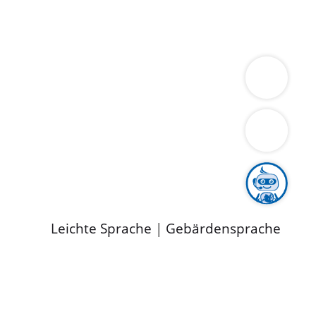
ung
Wirtschaft
Gesundheit
Umwelt
limaschutz
Tourismus
Bekanntmachungen
ild
Leichte Sprache
|
Gebärdensprache