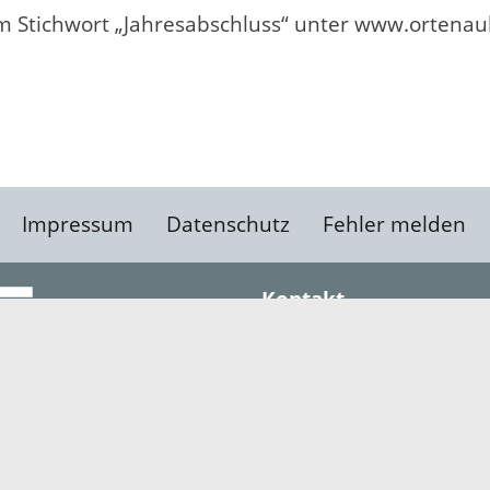
m Stichwort „Jahresabschluss“ unter www.ortenauk
Impressum
Datenschutz
Fehler melden
Kontakt
Landratsamt Ortenauk
Badstraße 20
77652 Offenburg
Telefon: 0781 805-0
Fax: 0781 805-1211