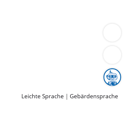
ung
Wirtschaft
Gesundheit
Umwelt
limaschutz
Tourismus
Bekanntmachungen
ild
Leichte Sprache
|
Gebärdensprache