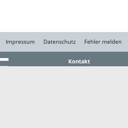
Impressum
Datenschutz
Fehler melden
Kontakt
Landratsamt Ortenauk
Badstraße 20
77652 Offenburg
Telefon: 0781 805-0
Fax: 0781 805-1211
E-Mail senden