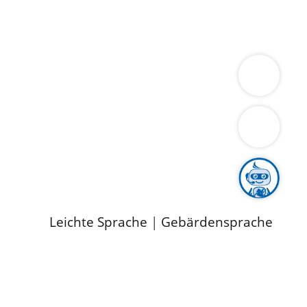
ung
Wirtschaft
Gesundheit
Umwelt
limaschutz
Tourismus
Bekanntmachungen
ild
Leichte Sprache
|
Gebärdensprache