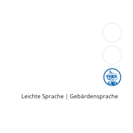
ung
Wirtschaft
Gesundheit
Umwelt
limaschutz
Tourismus
Bekanntmachungen
ild
Leichte Sprache
|
Gebärdensprache