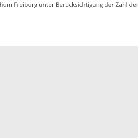
ium Freiburg unter Berücksichtigung der Zahl de
Impressum
Datenschutz
Fehler melden
Kontakt
Landratsamt Ortenauk
Badstraße 20
77652 Offenburg
Telefon: 0781 805-0