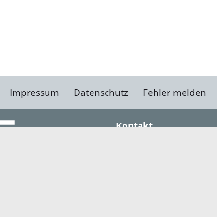
Impressum
Datenschutz
Fehler melden
Kontakt
Landratsamt Ortenauk
Badstraße 20
77652 Offenburg
Telefon: 0781 805-0
Fax: 0781 805-1211