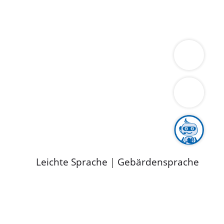
ung
Wirtschaft
Gesundheit
Umwelt
limaschutz
Tourismus
Bekanntmachungen
ild
Leichte Sprache
|
Gebärdensprache